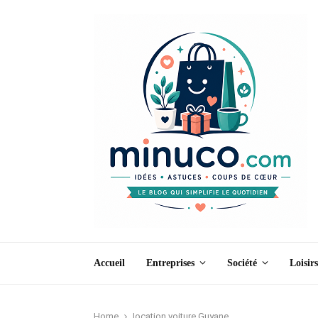
Accueil
Entreprises
Société
Loisirs
Home
location voiture Guyane